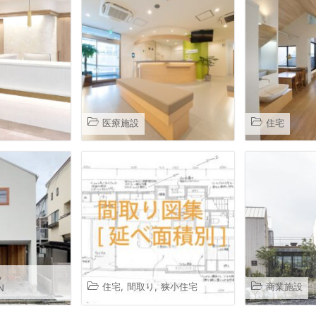
医療施設
住宅
,
住宅
,
間取り
,
狭小住宅
商業施設
N