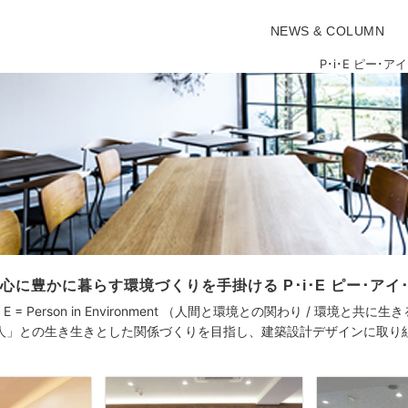
NEWS & COLUMN
P･i･E ピー
心に
豊かに暮らす環境づくりを手掛ける
P･i･E ピー･ア
・E = Person in Environment （人間と環境との関わり / 環境と共に生
人」との生き生きとした関係づくりを目指し、建築設計デザインに取り