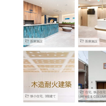
医療施設
医療施設
住宅
,
狭小住宅
狭小住宅
,
3階建て
NEWS & COLUM