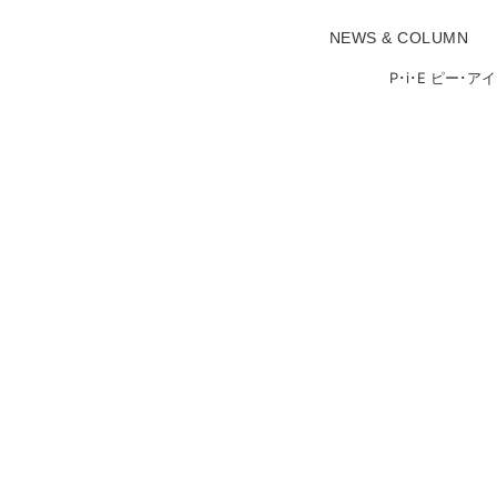
NEWS & COLUMN
P･i･E ピー