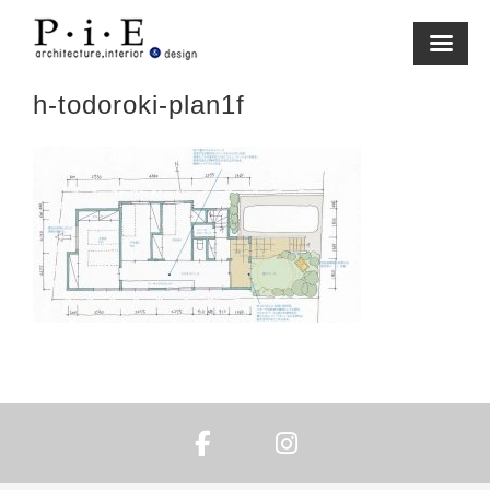
Skip
to
content
h-todoroki-plan1f