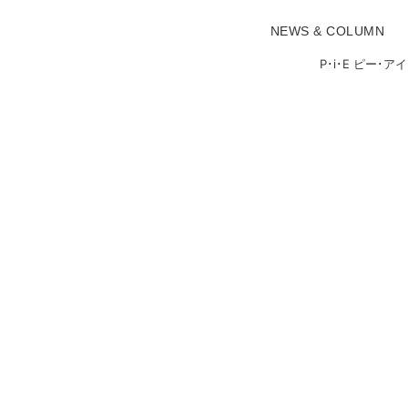
NEWS & COLUMN
P･i･E ピー