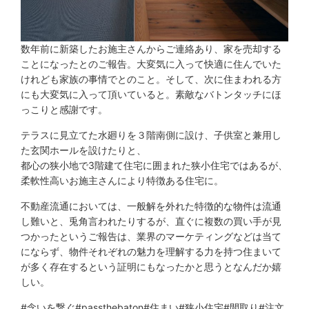
数年前に新築したお施主さんからご連絡あり、家を売却する
ことになったとのご報告。大変気に入って快適に住んでいた
けれども家族の事情でとのこと。そして、次に住まわれる方
にも大変気に入って頂いていると。素敵なバトンタッチにほ
っこりと感謝です。
テラスに見立てた水廻りを３階南側に設け、子供室と兼用し
た玄関ホールを設けたりと、
都心の狭小地で3階建て住宅に囲まれた狭小住宅ではあるが、
柔軟性高いお施主さんにより特徴ある住宅に。
不動産流通においては、一般解を外れた特徴的な物件は流通
し難いと、兎角言われたりするが、直ぐに複数の買い手が見
つかったというご報告は、業界のマーケティングなどは当て
にならず、物件それぞれの魅力を理解する力を持つ住まいて
が多く存在するという証明にもなったかと思うとなんだか嬉
しい。
#念いを繋ぐ
#passthebaton
#住まい
#狭小住宅
#間取り
#注文