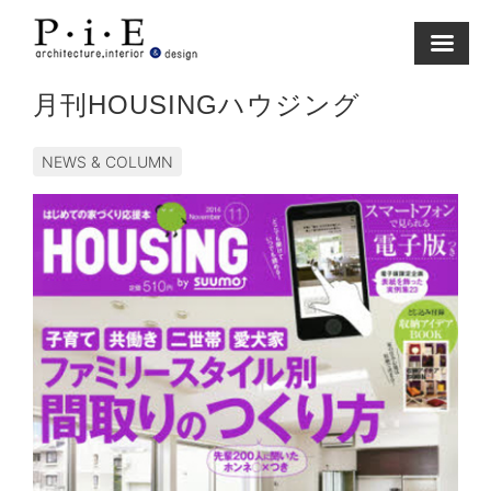
Skip
to
content
月刊HOUSINGハウジング
NEWS & COLUMN