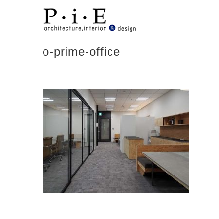
Skip
to
content
o-prime-office