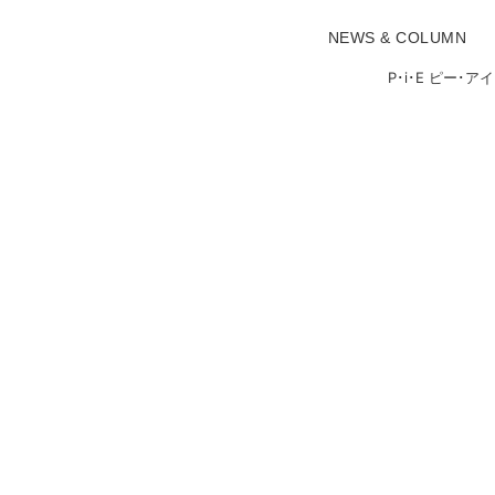
NEWS & COLUMN
P･i･E ピー