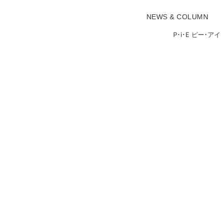
NEWS & COLUMN
P･i･E ピー