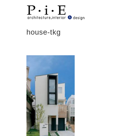
Skip
to
content
house-tkg