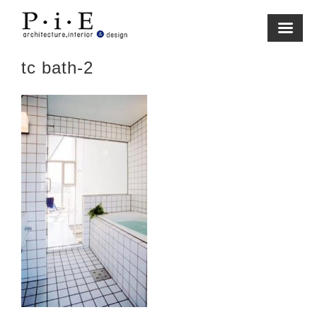
Skip
to
content
tc bath-2