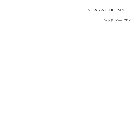
NEWS & COLUMN
P･i･E ピー