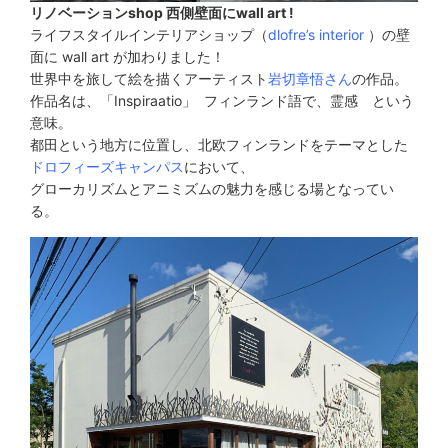
リノベーションshop 西側壁面にwall art !
ライフスタイルインテリアショップ（
dlofre’s interior
）の壁
面に wall art が加わりました！
世界中を旅して絵を描くアーティスト
岩切章悟さん
の作品。
作品名は、「Inspiraatio」 フィンランド語で、霊感 という
意味。
都田という地方に位置し、北欧フィンランドをテーマとした
ドロフィーズキャンパス
において、
グローカリズムとアニミズムの魅力を感じる場となってい
る。