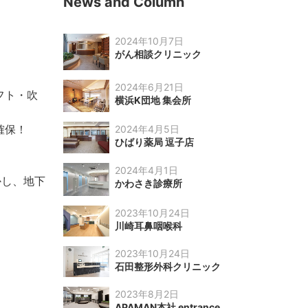
News and Column
2024年10月7日
がん相談クリニック
2024年6月21日
フト・吹
横浜K団地 集会所
確保！
2024年4月5日
ひばり薬局 逗子店
2024年4月1日
かし、地下
かわさき診療所
2023年10月24日
川崎耳鼻咽喉科
2023年10月24日
石田整形外科クリニック
2023年8月2日
APAMAN本社 entrance