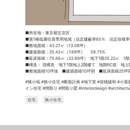
■所在地：東京都文京区
■第1種低層住居専用地域（法定建蔽率60％ 法定容積率
■敷地面積：43.27㎡（13.08坪）
■建築面積：25.42㎡（7.69坪） 58.75%
■延床面積：75.66㎡（22.89坪） 地下1階25.22㎡ 1階2
■構造： 混構造 地下1階地上2階建て 地階RC造 地
■敷地面積10坪強 ■建築面積10坪弱 ■延床面積25
#狭小地
#狭小住宅
#断面計画
#地下室
#容積緩和
#小屋
イン住宅
#間取り
#間取り図
#interiordesign
#architectu
住宅
狭小住宅