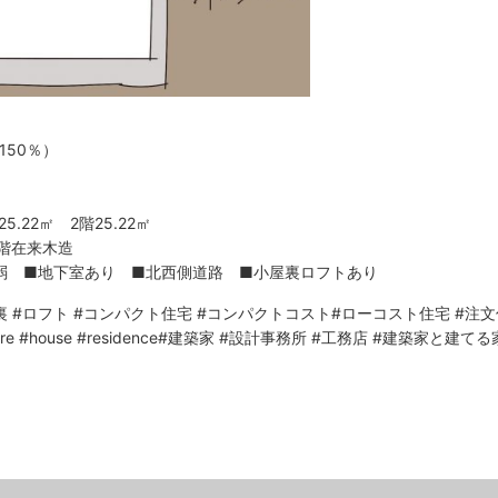
150％）
5.22㎡ 2階25.22㎡
上階在来木造
坪弱 ■地下室あり ■北西側道路 ■小屋裏ロフトあり
裏
#ロフト
#コンパクト住宅
#コンパクトコスト
#ローコスト住宅
#注文
re
#house
#residence
#建築家
#設計事務所
#工務店
#建築家と建てる