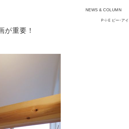
NEWS & COLUMN
P･i･E ピー
画が重要！