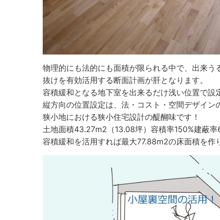
物理的にも法的にも面積が限られる中で、出来う
抜けを有効活用する断面計画が肝となります。
容積緩和となる地下室を出来るだけ浅い位置で設
縦方向の位置設定は、法・コスト・空間デザイン
狭小地における狭小住宅設計の醍醐味です！
土地面積43.27m2（13.08坪）容積率150%
容積緩和を活用すれば最大77.88m2の床面積を