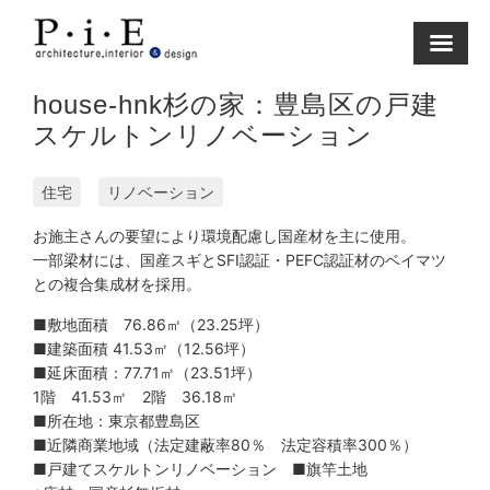
Skip
to
content
house-hnk杉の家：豊島区の戸建
スケルトンリノベーション
住宅
リノベーション
お施主さんの要望により環境配慮し国産材を主に使用。
一部梁材には、国産スギとSFI認証・PEFC認証材のベイマツ
との複合集成材を採用。
■敷地面積 76.86㎡（23.25坪）
■建築面積 41.53㎡（12.56坪）
■延床面積：77.71㎡（23.51坪）
1階 41.53㎡ 2階 36.18㎡
■所在地：東京都豊島区
■近隣商業地域（法定建蔽率80％ 法定容積率300％）
■戸建てスケルトンリノベーション ■旗竿土地