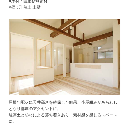
※床材：国産杉無垢材
※壁：珪藻土 土壁
屋根勾配状に天井高さを確保した結果、小屋組みがあらわし
となり部屋のアクセントに。
珪藻土と杉材による落ち着きあり、素材感を感じるスペース
に。