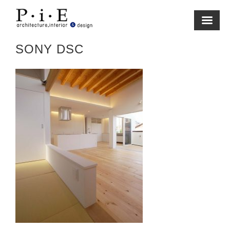
Skip
to
content
SONY DSC