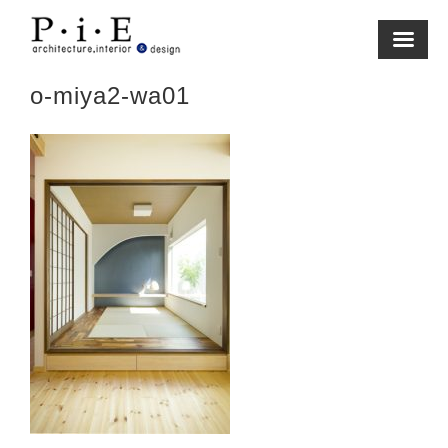
Skip
to
content
o-miya2-wa01