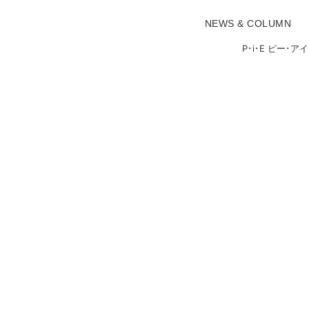
NEWS & COLUMN
P･i･E ピー