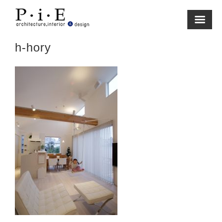
Skip
to
content
h-hory