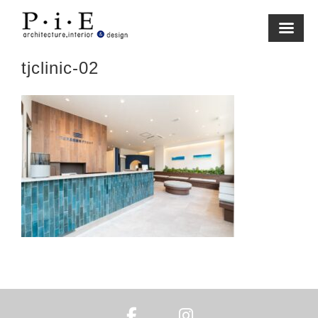
Skip
to
content
tjclinic-02