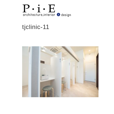
Skip
to
content
tjclinic-11