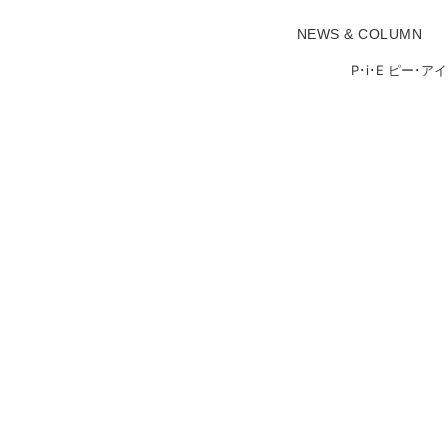
NEWS & COLUMN
P･i･E ピー